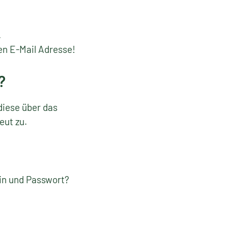
.
en E-Mail Adresse!
?
diese über das
eut zu.
gin und Passwort?