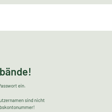
rbände!
Passwort ein.
utzernamen sind nicht
riebskontonummer!