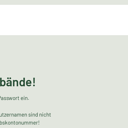
rbände!
Passwort ein.
utzernamen sind nicht
riebskontonummer!