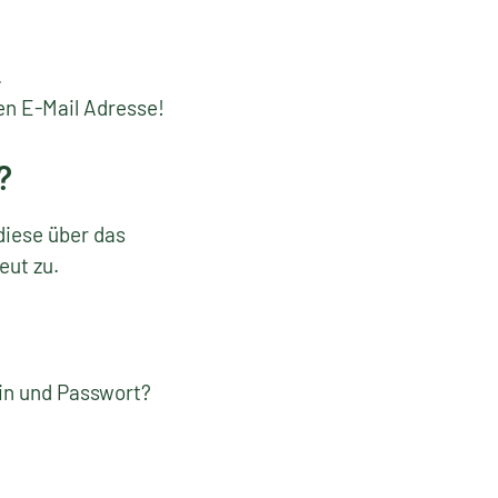
.
en E-Mail Adresse!
?
diese über das
eut zu.
gin und Passwort?