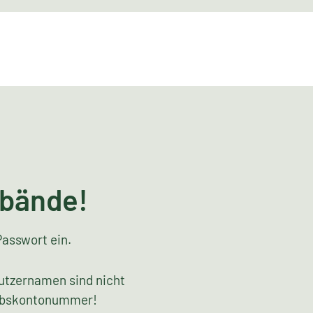
rbände!
Passwort ein.
utzernamen sind nicht
riebskontonummer!