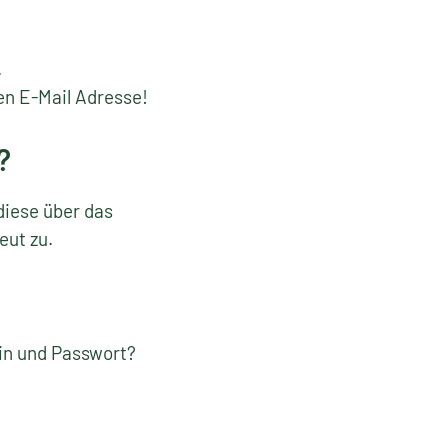
.
en E-Mail Adresse!
?
diese über das
eut zu.
gin und Passwort?