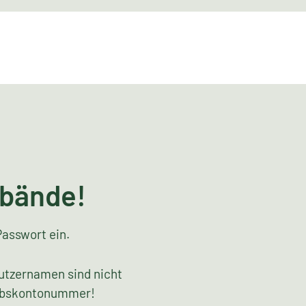
rbände!
Passwort ein.
utzernamen sind nicht
riebskontonummer!