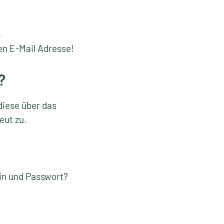
.
en E-Mail Adresse!
?
diese über das
eut zu.
gin und Passwort?