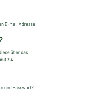
.
en E-Mail Adresse!
?
diese über das
eut zu.
gin und Passwort?