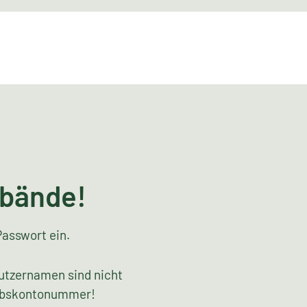
rbände!
Passwort ein.
utzernamen sind nicht
riebskontonummer!