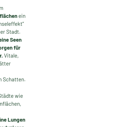
m
flächen
ein
nseleffekt“
er Stadt.
eine Seen
orgen für
r.
Vitale,
ätter
n Schatten.
Städte wie
nflächen,
üne Lungen