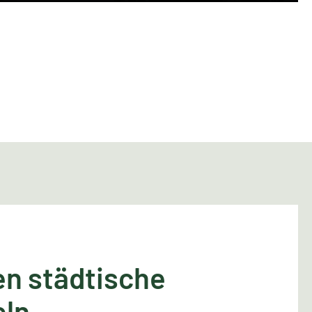
en städtische
eln