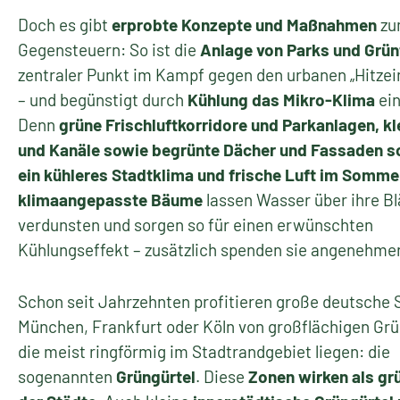
Doch es gibt
erprobte Konzepte und Maßnahmen
zu
Gegensteuern: So ist die
Anlage von Parks und Grün
zentraler Punkt im Kampf gegen den urbanen „Hitzei
– und begünstigt durch
Kühlung das Mikro-Klima
ein
Denn
grüne Frischluftkorridore und Parkanlagen, kl
und Kanäle sowie begrünte Dächer und Fassaden s
ein kühleres Stadtklima und frische Luft im Somme
klimaangepasste Bäume
lassen Wasser über ihre Bl
verdunsten und sorgen so für einen erwünschten
Kühlungseffekt – zusätzlich spenden sie angenehme
Schon seit Jahrzehnten profitieren große deutsche 
München, Frankfurt oder Köln von großflächigen Grü
die meist ringförmig im Stadtrandgebiet liegen: die
sogenannten
Grüngürtel
. Diese
Zonen wirken als gr