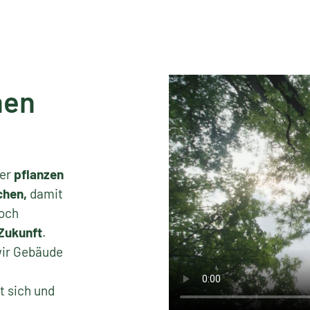
hen
ner
pflanzen
chen,
damit
noch
Zukunft
.
wir Gebäude
t sich und