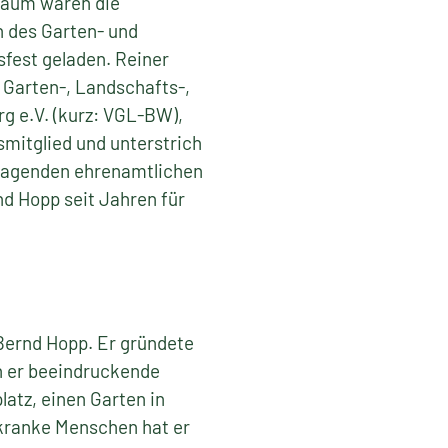
iläum waren die
n des Garten- und
fest geladen. Reiner
 Garten-, Landschafts-,
 e.V. (kurz: VGL-BW),
smitglied und unterstrich
sragenden ehrenamtlichen
nd Hopp seit Jahren für
Bernd Hopp. Er gründete
n er beeindruckende
atz, einen Garten in
zkranke Menschen hat er