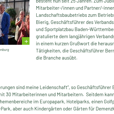
besteht nun seit 25 Jahren. Zum Jub
Mitarbeiter-/innen und Partner/-inne
Landschaftsbaubetriebs zum Betriebs
Bierig, Geschäftsführer des Verbands
und Sportplatzbau Baden-Württemberg
gratulierte dem langjährigen Verband
in einem kurzen Grußwort die herau
enburg
Tätigkeiten, die Geschäftsführer Ber
die Branche ausübt.
erungen sind meine Leidenschaft“, so Geschäftsführer 
it 30 Mitarbeiterinnen und Mitarbeitern. Seitdem kan
hemenbereiche im Europapark, Hotelparks, einen Golfpl
a-Park, aber auch Kindergärten oder Gärten für Demen