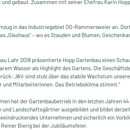
und gebaut. Zusammen mit seiner Ehefrau Karin Hopp te
Umzug in das Industriegebiet OG-Rammersweier an. Dort
as „Glashaus“ – wo es Stauden und Blumen, Geschenkart
au Lahr 2018 präsentierte Hopp Gartenbau einen Scha
larem Wasser als Highlight des Gartens. Die Geschäftsle
rück: „Wir sind stolz über das stabile Wachstum unser
r und Mitarbeiterinnen. Das Betriebsklima stimmt.“
en hat der Gartenbaubetrieb in den letzten Jahren 44
und Landschaftsgärtner ausgebildet und bildet derzeit
beeindruckendes Unternehmen und sicherlich ein Vorbild
 Reiner Bierig bei der Jubiläumsfeier.