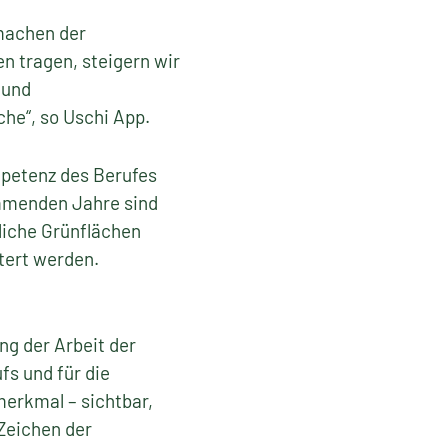
tmachen der
en tragen, steigern wir
 und
che“, so Uschi App.
petenz des Berufes
ommenden Jahre sind
liche Grünflächen
tert werden.
ng der Arbeit der
fs und für die
erkmal – sichtbar,
 Zeichen der