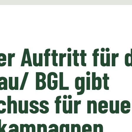
er Auftritt für 
u/ BGL gibt
chuss für neue
kampagnen