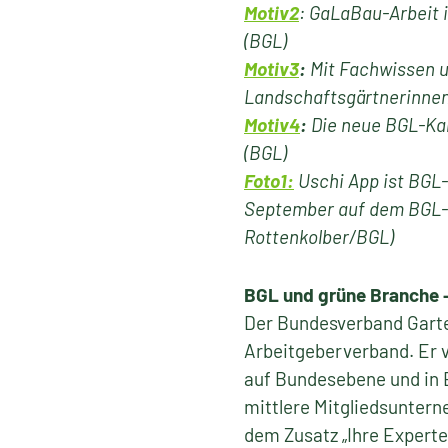
Motiv2
: GaLaBau-Arbeit 
(BGL)
Motiv3
:
Mit Fachwissen u
Landschaftsgärtnerinnen 
Motiv4
:
Die neue BGL-Ka
(BGL)
Foto1:
Uschi App ist BGL-V
September auf dem BGL-V
Rottenkolber/BGL)
BGL und grüne Branche 
Der Bundesverband Garten
Arbeitgeberverband. Er v
auf Bundesebene und in 
mittlere Mitgliedsuntern
dem Zusatz „Ihre Expert