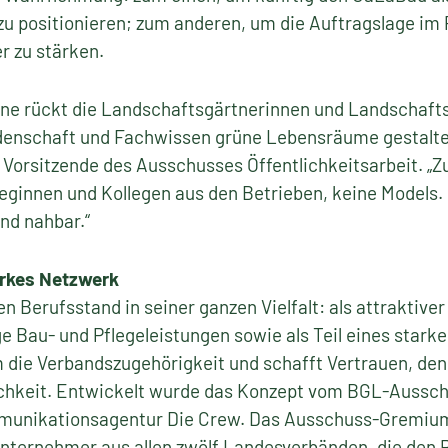
zu positionieren; zum anderen, um die Auftragslage im 
r zu stärken.
ne rückt die Landschaftsgärtnerinnen und Landschafts
denschaft und Fachwissen grüne Lebensräume gestalten
Vorsitzende des Ausschusses Öffentlichkeitsarbeit. „Z
leginnen und Kollegen aus den Betrieben, keine Models.
nd nahbar.“
arkes Netzwerk
Berufsstand in seiner ganzen Vielfalt: als attraktiver 
e Bau- und Pflegeleistungen sowie als Teil eines stark
 die Verbandszugehörigkeit und schafft Vertrauen, denn 
chkeit. Entwickelt wurde das Konzept vom BGL-Ausschu
unikationsagentur Die Crew. Das Ausschuss-Gremium
ternehmer aus allen zwölf Landesverbänden, die den P