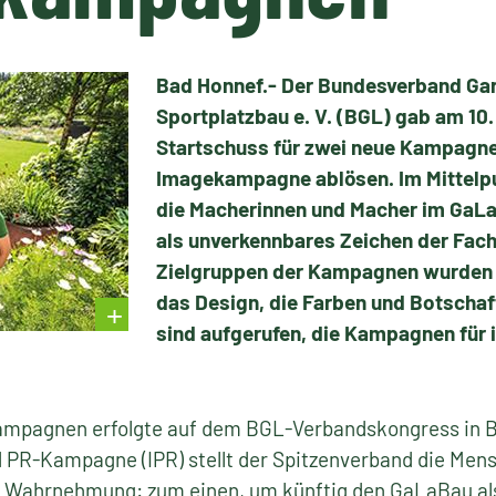
Bad Honnef.- Der Bundesverband Gar
Sportplatzbau e. V. (BGL) gab am 1
Startschuss für zwei neue Kampagne
Imagekampagne ablösen. Im Mittelpu
die Macherinnen und Macher im GaL
als unverkennbares Zeichen der Fach
Zielgruppen der Kampagnen wurden e
das Design, die Farben und Botschaf
sind aufgerufen, die Kampagnen für 
ampagnen erfolgte auf dem BGL-Verbandskongress in Ber
 PR-Kampagne (IPR) stellt der Spitzenverband die Men
n Wahrnehmung: zum einen, um künftig den GaLaBau als