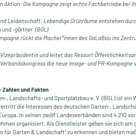
in Aktion: Die Kampagne zeigt echte Fachbetriebe bei i
nd Leidenschaft: Lebendige Grünräume entstehen durc
und -gärtner. (BGL)
mpagne rückt die Macher*innen des GaLaBau ins Zentr
izepräsidentin und leitet das Ressort Öffentlichkeitsar
erbandskongress die neue Image- und PR-Kampagne vor
– Zahlen und Fakten
-, Landschafts- und Sportplatzbau e. V. (BGL) ist ein 
ertritt die Interessen des deutschen Garten-, Landsch
Europa. In seinen zwölf Landesverbänden sind 4.210 vo
ehmen organisiert. Als Dienstleister geben sie sich am
en für Garten & Landschaft“ zu erkennen und bieten ma